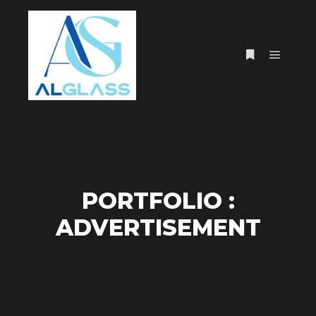
Menú pr
Más informac
PORTFOLIO :
ADVERTISEMENT