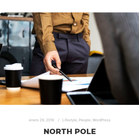
enero 29, 2019
Lifestyle
,
People
,
WordPress
NORTH POLE